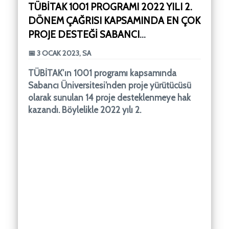
TÜBİTAK 1001 PROGRAMI 2022 YILI 2.
DÖNEM ÇAĞRISI KAPSAMINDA EN ÇOK
PROJE DESTEĞI SABANCI
ÜNIVERSITESI’NE
📅 3 OCAK 2023, SA
TÜBİTAK’ın 1001 programı kapsamında
Sabancı Üniversitesi’nden proje yürütücüsü
olarak sunulan 14 proje desteklenmeye hak
kazandı. Böylelikle 2022 yılı 2.