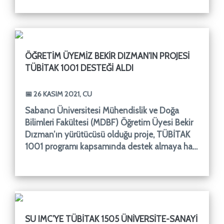
ÖĞRETIM ÜYEMIZ BEKIR DIZMAN’IN PROJESI
TÜBİTAK 1001 DESTEĞI ALDI
📅 26 KASIM 2021, CU
Sabancı Üniversitesi Mühendislik ve Doğa
Bilimleri Fakültesi (MDBF) Öğretim Üyesi Bekir
Dızman’ın yürütücüsü olduğu proje, TÜBİTAK
1001 programı kapsamında destek almaya hak
kazandı.“Kompozit Malze
SU IMC’YE TÜBİTAK 1505 ÜNIVERSITE-SANAYI